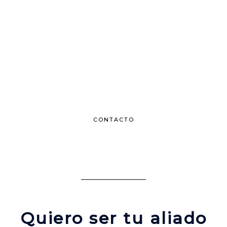
Fotógrafo Profesional en
Bogotá
Cerca de ti, juntos haremos fotografías
que generen emociones y te conduzcan
al éxito.
CONTACTO
Quiero ser tu aliado