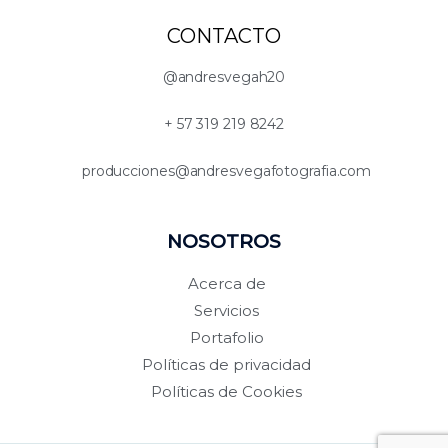
b
k
a
s
o
r
g
a
CONTACTO
o
r
p
k
a
p
-
m
@andresvegah20
f
+ 57 319 219 8242
producciones@andresvegafotografia.com
NOSOTROS
Acerca de
Servicios
Portafolio
Políticas de privacidad
Políticas de Cookies